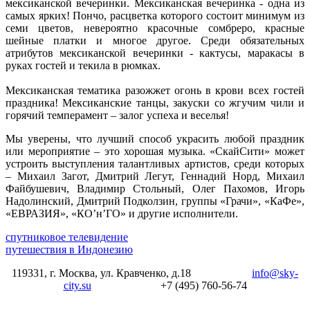
мексиканской вечеринки. Мексиканская вечеринка - одна из
самых ярких! Пончо, расцветка которого состоит минимум из
семи цветов, невероятно красочные сомбреро, красные
шейные платки и многое другое. Среди обязательных
атрибутов мексиканской вечеринки - кактусы, маракасы в
руках гостей и текила в рюмках.
Мексиканская тематика разожжет огонь в крови всех гостей
праздника! Мексиканские танцы, закуски со жгучим чили и
горячий темперамент – залог успеха и веселья!
Мы уверены, что лучший способ украсить любой праздник
или мероприятие – это хорошая музыка. «СкайСити» может
устроить выступления талантливых артистов, среди которых
– Михаил Загот, Дмитрий Легут, Геннадий Норд, Михаил
Файбушевич, Владимир Стольный, Олег Пахомов, Игорь
Надолинский, Дмитрий Подколзин, группы «Грачи», «КаФе»,
«ЕВРАЗИЯ», «КO’н’ГО» и другие исполнители.
спутниковое телевидение
путешествия в Индонезию
119331, г. Москва, ул. Кравченко, д.18
info@sky-
city.su
+7 (495) 760-56-74